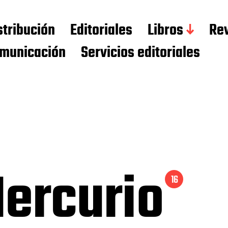
stribución
Editoriales
Libros
Rev
municación
Servicios editoriales
Mercurio
16