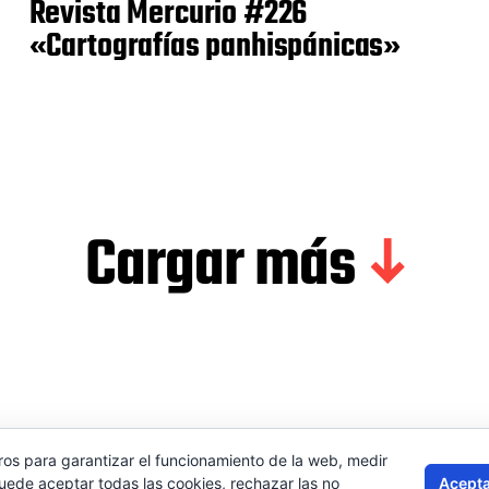
Revista Mercurio #226
«Cartografías panhispánicas»
Cargar más
ros para garantizar el funcionamiento de la web, medir
Contactar
Aviso 
Acepta
Puede aceptar todas las cookies, rechazar las no