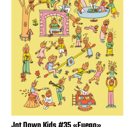
Jot Down Kids #35 «Fuego»