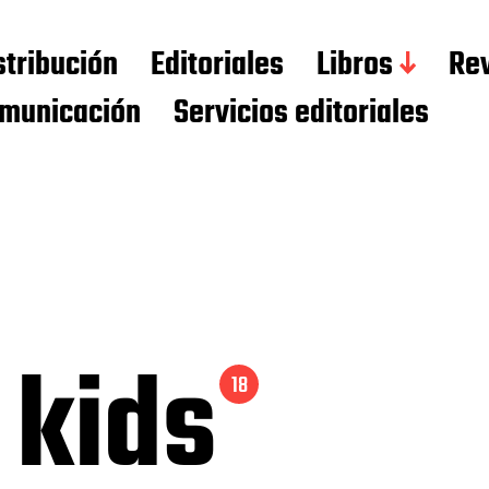
stribución
Editoriales
Libros
Rev
municación
Servicios editoriales
 kids
18