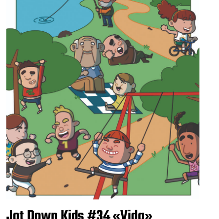
Jot Down Kids #34 «Vida»