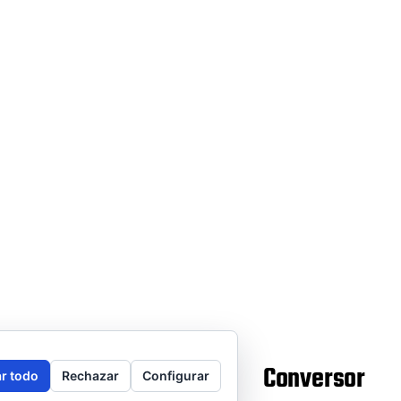
legal
Puntos de venta
Conversor
r todo
Rechazar
Configurar