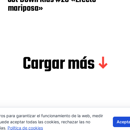
mariposa»
Cargar más
ros para garantizar el funcionamiento de la web, medir
Contactar
Aviso 
Acepta
Puede aceptar todas las cookies, rechazar las no
ias.
Política de cookies