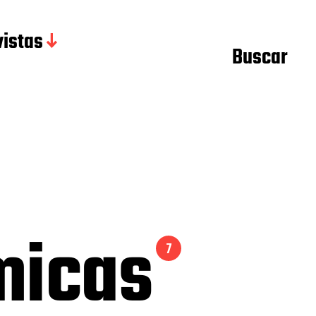
istas
Buscar
ómicas
7