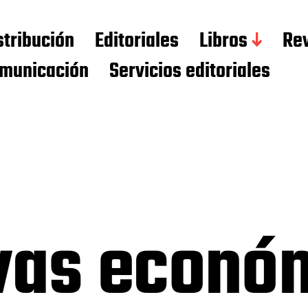
stribución
Editoriales
Libros
Rev
municación
Servicios editoriales
ivas econ