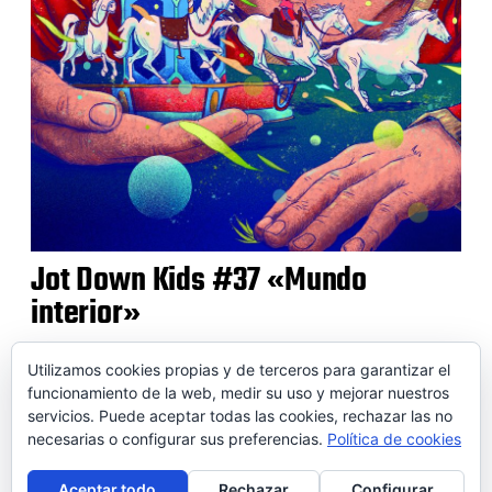
Jot Down Kids #37 «Mundo
interior»
Utilizamos cookies propias y de terceros para garantizar el
funcionamiento de la web, medir su uso y mejorar nuestros
servicios. Puede aceptar todas las cookies, rechazar las no
© 2026 SOIDEM
necesarias o configurar sus preferencias.
Política de cookies
Contactar
Aviso legal
Puntos de venta
Conversor
Aceptar todo
Rechazar
Configurar