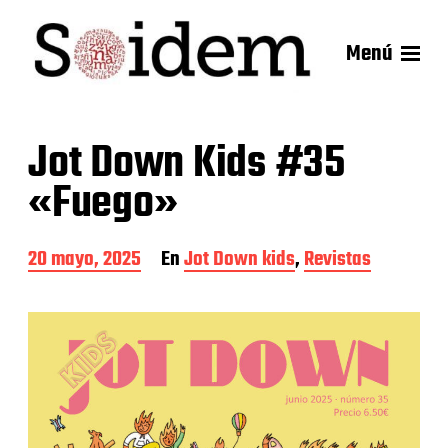
Menú
Jot Down Kids #35
«Fuego»
F
20 mayo, 2025
En
Jot Down kids
,
Revistas
e
c
h
a
d
e
l
a
e