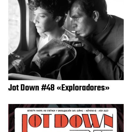
Jot Down #48 «Exploradores»