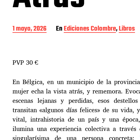
F
1 mayo, 2026
En
Ediciones Colombre
,
Libros
e
c
h
a
PVP 30 €
d
e
l
En Bélgica, en un municipio de la provincia
a
e
mujer echa la vista atrás, y rememora. Evo
n
escenas lejanas y perdidas, esos destello
t
transitan «algunos días felices» de su vida,
r
a
vital, intrahistoria de un país y una época,
d
ilumina una experiencia colectiva a través 
a
singularísima de una persona concreta: