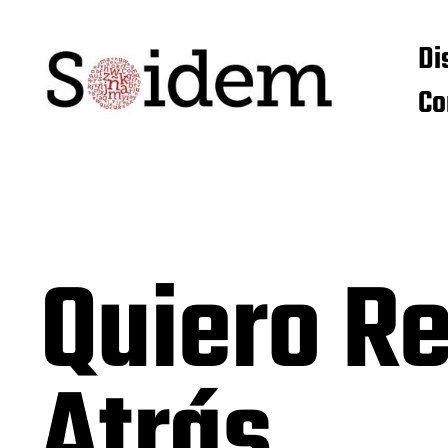
Di
Co
Quiero R
Atrás