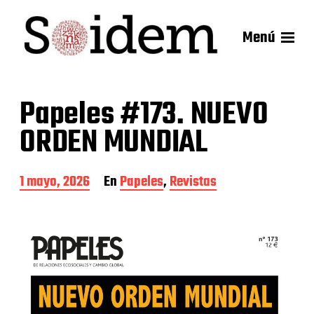
Menú
Papeles #173. NUEVO
ORDEN MUNDIAL
F
1 mayo, 2026
En
Papeles
,
Revistas
e
c
h
a
d
e
l
a
e