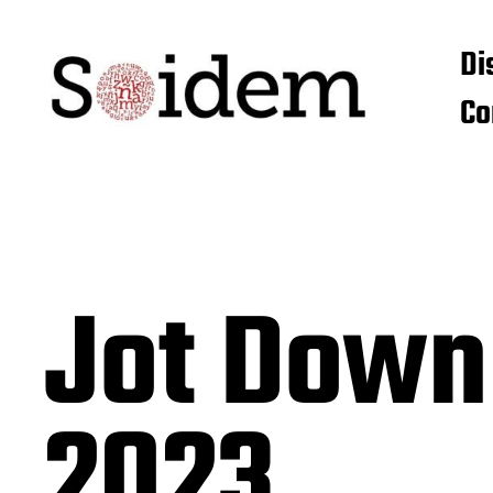
Di
Co
Jot Down
2023