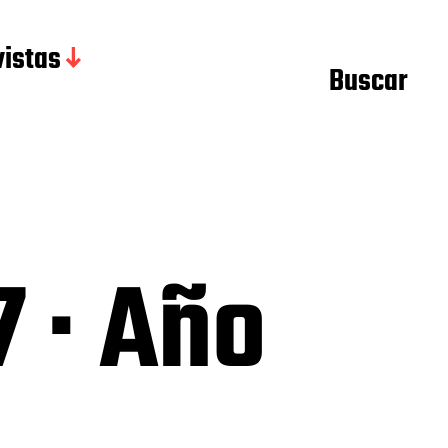
istas
Buscar
 · Año