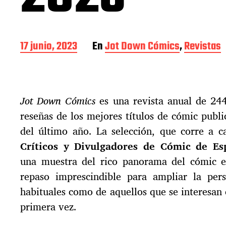
F
17 junio, 2023
En
Jot Down Cómics
,
Revistas
e
c
h
a
Jot Down Cómics
es una revista anual de 244
d
e
reseñas de los mejores títulos de cómic publ
l
del último año. La selección, que corre a 
a
e
Críticos y Divulgadores de Cómic de Es
n
una muestra del rico panorama del cómic e
t
repaso imprescindible para ampliar la pers
r
a
habituales como de aquellos que se interesan
d
primera vez.
a