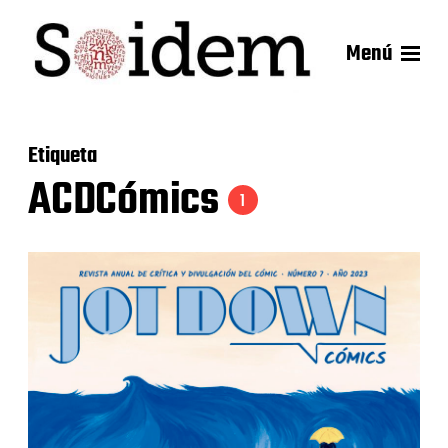
Menú
Etiqueta
ACDCómics
1