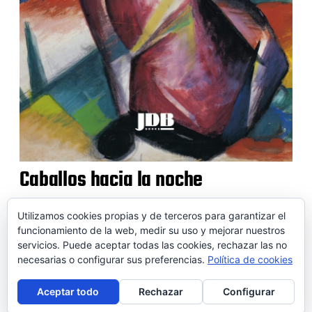
Caballos hacia la noche
Utilizamos cookies propias y de terceros para garantizar el
funcionamiento de la web, medir su uso y mejorar nuestros
servicios. Puede aceptar todas las cookies, rechazar las no
© 2026 SOIDEM
necesarias o configurar sus preferencias.
Política de cookies
Contactar
Aviso legal
Puntos de venta
Conversor
Aceptar todo
Rechazar
Configurar