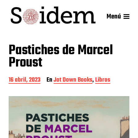
Menú
Pastiches de Marcel
Proust
F
16 abril, 2023
En
Jot Down Books
,
Libros
e
c
h
a
d
e
l
a
e