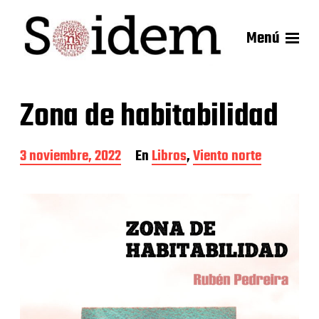
Menú
Zona de habitabilidad
F
3 noviembre, 2022
En
Libros
,
Viento norte
e
c
h
a
d
e
l
a
e
n
t