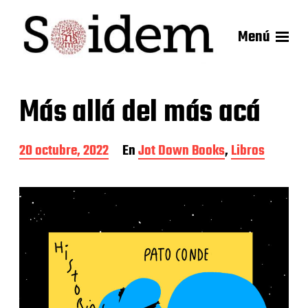
Menú
Más allá del más acá
F
20 octubre, 2022
En
Jot Down Books
,
Libros
e
c
h
a
d
e
l
a
e
n
t