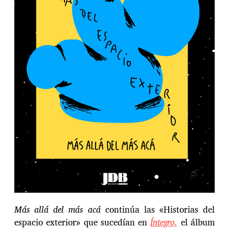
r
a
d
a
Más allá del más acá
continúa las «Historias del
espacio exterior» que sucedían en
Íntegro,
el álbum