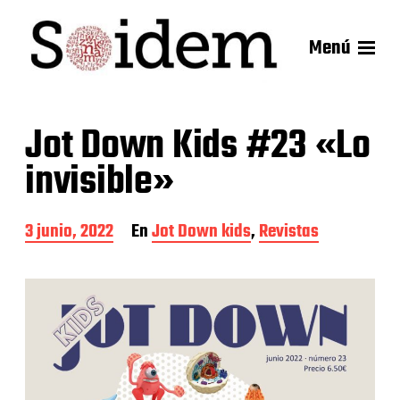
Menú
Jot Down Kids #23 «Lo
invisible»
F
3 junio, 2022
En
Jot Down kids
,
Revistas
e
c
h
a
d
e
l
a
e