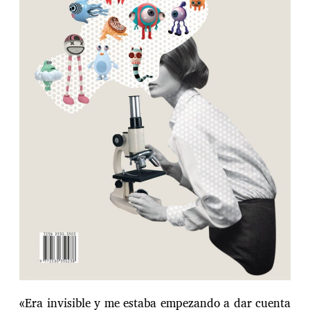
n
t
r
a
d
a
«Era invisible y me estaba empezando a dar cuenta