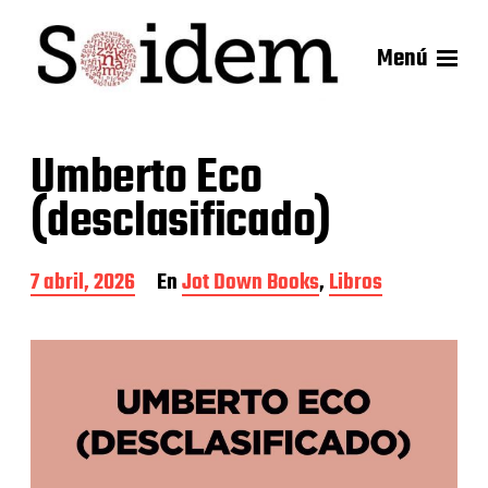
Menú
Umberto Eco
(desclasificado)
F
7 abril, 2026
En
Jot Down Books
,
Libros
e
c
h
a
d
e
l
a
e