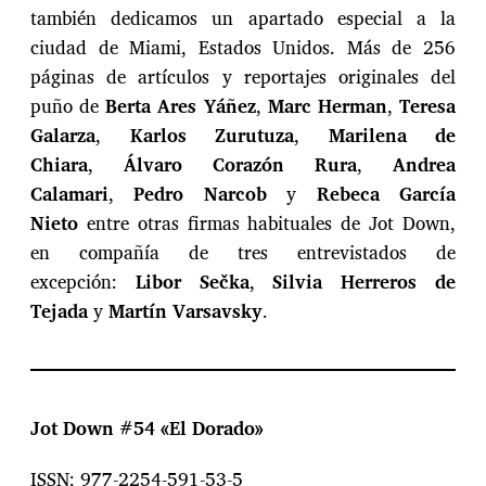
también dedicamos un apartado especial a la
ciudad de Miami, Estados Unidos. Más de 256
páginas de artículos y reportajes originales del
puño de
Berta Ares Yáñez
,
Marc Herman
,
Teresa
Galarza
,
Karlos Zurutuza
,
Marilena de
Chiara
,
Álvaro Corazón Rura
,
Andrea
Calamari
,
Pedro Narcob
y
Rebeca García
Nieto
entre otras firmas habituales de Jot Down,
en compañía de tres entrevistados de
excepción:
Libor Sečka
,
Silvia Herreros de
Tejada
y
Martín Varsavsky
.
Jot Down #54 «El Dorado»
ISSN: 977-2254-591-53-5