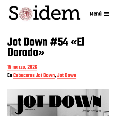
Menú
Jot Down #54 «El
Dorado»
F
15 marzo, 2026
e
En
Cabeceras Jot Down
,
Jot Down
c
h
a
d
e
l
a
e