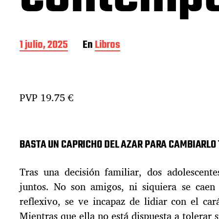
F
1 julio, 2025
En
Libros
e
c
h
a
PVP 19.75 €
d
e
l
a
e
BASTA UN CAPRICHO DEL AZAR PARA CAMBIARLO 
n
t
Tras una decisión familiar, dos adolescente
r
a
juntos. No son amigos, ni siquiera se caen 
d
reflexivo, se ve incapaz de lidiar con el ca
a
Mientras que ella no está dispuesta a tolerar 