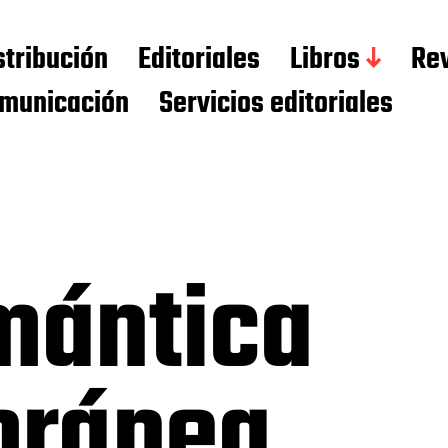
stribución
Editoriales
Libros
Rev
municación
Servicios editoriales
mántica
oránea