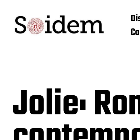
Di
Co
Jolie: Ro
contemp