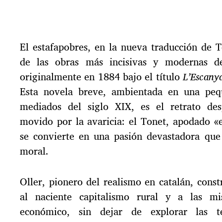
e
c
h
a
El estafapobres, en la nueva traducción de T
d
e
de las obras más incisivas y modernas de
l
originalmente en 1884 bajo el título
L’Escanya
a
e
Esta novela breve, ambientada en una pequ
n
mediados del siglo XIX, es el retrato de
t
movido por la avaricia: el Tonet, apodado «e
r
a
se convierte en una pasión devastadora que 
d
moral.
a
Oller, pionero del realismo en catalán, const
al naciente capitalismo rural y a las mis
económico, sin dejar de explorar las t