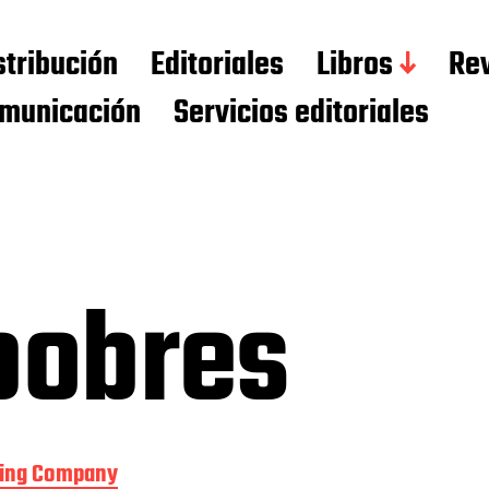
stribución
Editoriales
Libros
Rev
municación
Servicios editoriales
pobres
hing Company