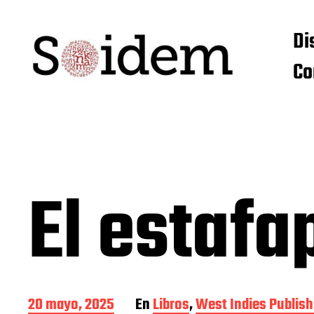
Di
Co
El estafa
F
20 mayo, 2025
En
Libros
,
West Indies Publis