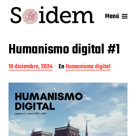
Menú
Humanismo digital #1
F
10 diciembre, 2024
En
Humanismo digital
e
c
h
a
d
e
l
a
e
n
t