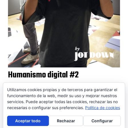
Humanismo digital #2
Utilizamos cookies propias y de terceros para garantizar el
funcionamiento de la web, medir su uso y mejorar nuestros
servicios. Puede aceptar todas las cookies, rechazar las no
© 2026 SOIDEM
necesarias o configurar sus preferencias.
Política de cookies
Contactar
Aviso legal
Puntos de venta
Conversor
Aceptar todo
Rechazar
Configurar