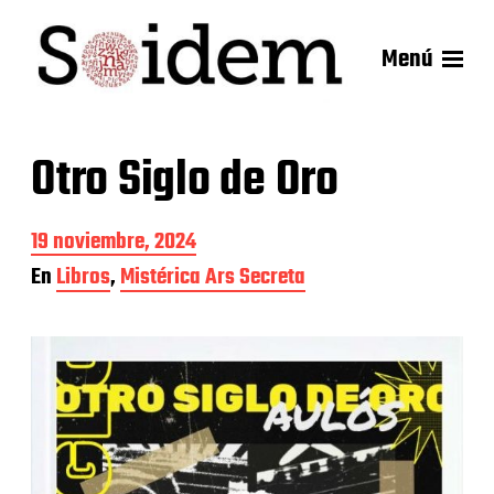
Menú
Otro Siglo de Oro
F
19 noviembre, 2024
e
En
Libros
,
Mistérica Ars Secreta
c
h
a
d
e
l
a
e
n
t