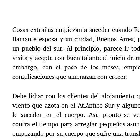
e
c
h
a
Cosas extrañas empiezan a suceder cuando Fe
d
e
flamante esposa y su ciudad, Buenos Aires,
l
un pueblo del sur. Al principio, parece ir tod
a
e
visita y acepta con buen talante el inicio de u
n
embargo, con el paso de los meses, empi
t
complicaciones que amenazan con crecer.
r
a
d
Debe lidiar con los clientes del alojamiento q
a
viento que azota en el Atlántico Sur y algu
le suceden en el cuerpo. Así, pronto se v
contra el tiempo para arreglar pequeños asu
empezando por su cuerpo que sufre una trans