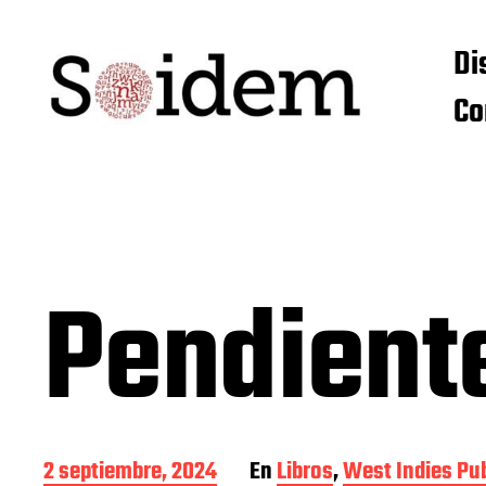
Di
Co
Pendient
F
2 septiembre, 2024
En
Libros
,
West Indies Pu