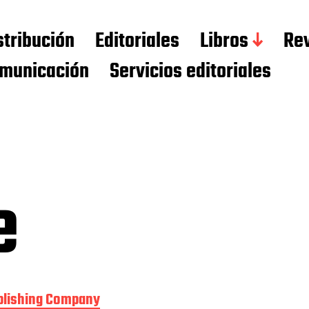
stribución
Editoriales
Libros
Rev
municación
Servicios editoriales
e
blishing Company