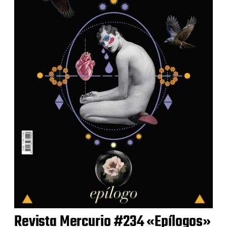
Revista Mercurio #234 «Epílogos»