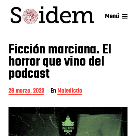
Menú
Ficción marciana. El
horror que vino del
podcast
F
29 marzo, 2023
En
Maledictio
e
c
h
a
d
e
l