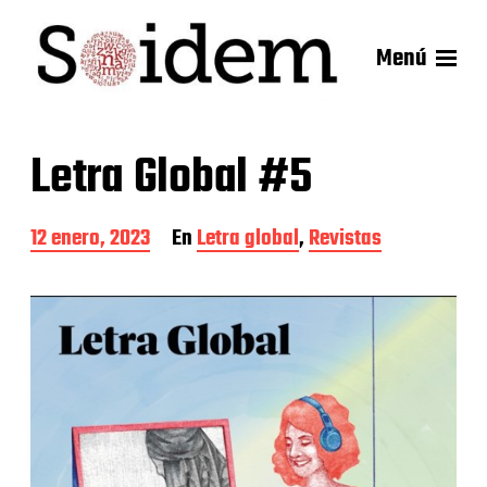
Menú
Letra Global #5
F
12 enero, 2023
En
Letra global
,
Revistas
e
c
h
a
d
e
l
a
e
n
t