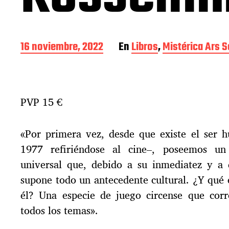
F
16 noviembre, 2022
En
Libros
,
Mistérica Ars S
e
c
h
a
PVP 15 €
d
e
l
«Por primera vez, desde que existe el ser h
a
e
1977 refiriéndose al cine–, poseemos u
n
universal que, debido a su inmediatez y a d
t
supone todo un antecedente cultural. ¿Y qué
r
a
él? Una especie de juego circense que co
d
todos los temas».
a