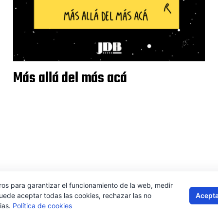
Más allá del más acá
ros para garantizar el funcionamiento de la web, medir
Contactar
Aviso 
Acepta
Puede aceptar todas las cookies, rechazar las no
ias.
Política de cookies