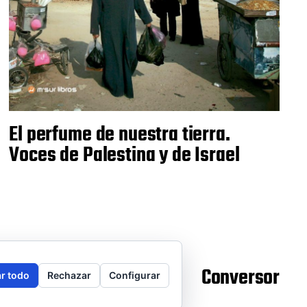
El perfume de nuestra tierra.
Voces de Palestina y de Israel
legal
Puntos de venta
Conversor
r todo
Rechazar
Configurar