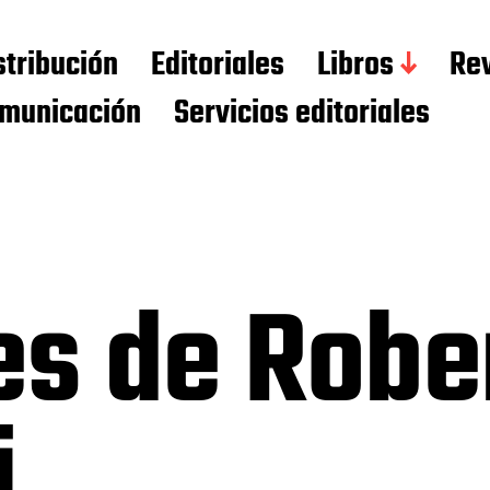
stribución
Editoriales
Libros
Rev
municación
Servicios editoriales
es de Robe
i