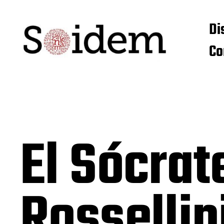
Di
Co
El Sócrat
Rossellin