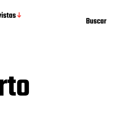
istas
Buscar
rto