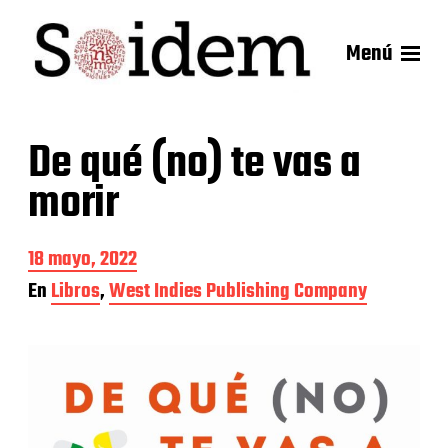
Menú
De qué (no) te vas a
morir
F
18 mayo, 2022
e
En
Libros
,
West Indies Publishing Company
c
h
a
d
e
l
a
e