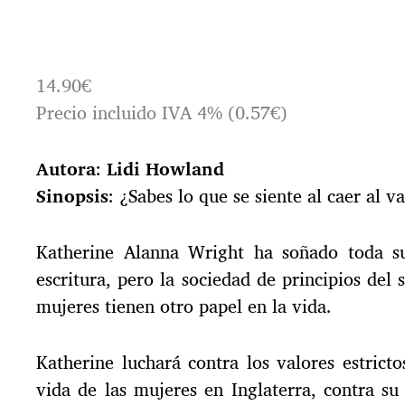
e
c
h
a
14.90€
d
e
Precio incluido IVA 4% (0.57€)
l
a
e
Autora
:
Lidi Howland
n
Sinopsis
: ¿Sabes lo que se siente al caer al v
t
r
a
Katherine Alanna Wright ha soñado toda su
d
escritura, pero la sociedad de principios del 
a
mujeres tienen otro papel en la vida.
Katherine luchará contra los valores estrict
vida de las mujeres en Inglaterra, contra su