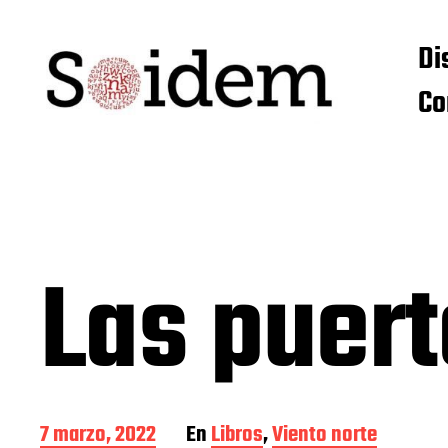
Di
Co
Las puert
F
7 marzo, 2022
En
Libros
,
Viento norte