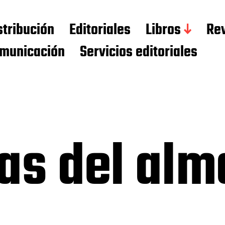
stribución
Editoriales
Libros
Rev
municación
Servicios editoriales
as del alm