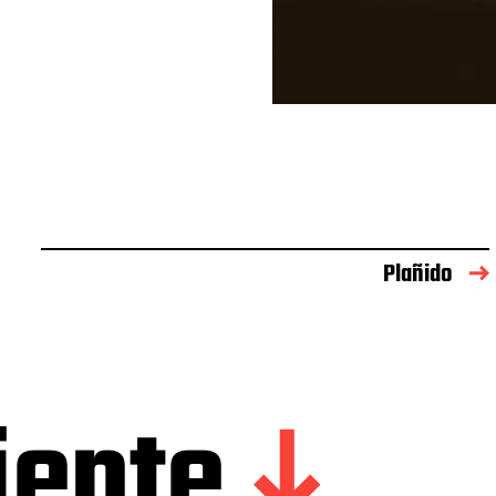
Plañido
iente