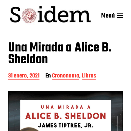
Menú
Una Mirada a Alice B.
Sheldon
F
31 enero, 2021
En
Crononauta
,
Libros
e
c
h
a
d
e
l
a
e