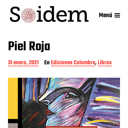
Menú
Piel Roja
F
31 enero, 2021
En
Ediciones Colombre
,
Libros
e
c
h
a
d
e
l
a
e
n
t