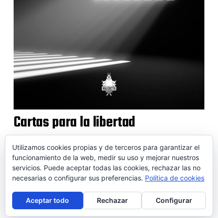
Cartas para la libertad
Utilizamos cookies propias y de terceros para garantizar el
funcionamiento de la web, medir su uso y mejorar nuestros
servicios. Puede aceptar todas las cookies, rechazar las no
© 2026 SOIDEM
necesarias o configurar sus preferencias.
Política de cookies
Contactar
Aviso legal
Puntos de venta
Conversor
Aceptar todo
Rechazar
Configurar