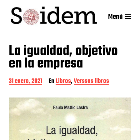
Menú
La igualdad, objetivo
en la empresa
F
31 enero, 2021
En
Libros
,
Verssus libros
e
c
h
a
d
e
l
a
e