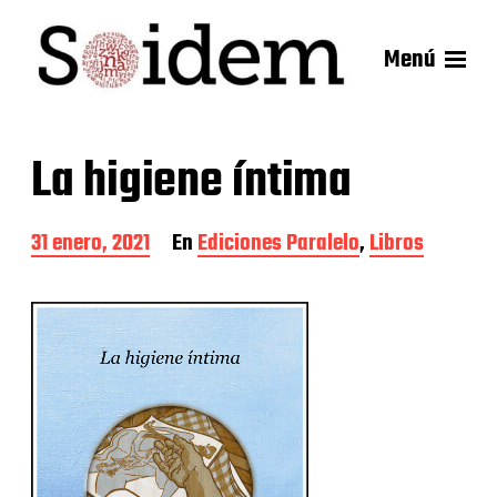
Menú
La higiene íntima
F
31 enero, 2021
En
Ediciones Paralelo
,
Libros
e
c
h
a
d
e
l
a
e
n
t