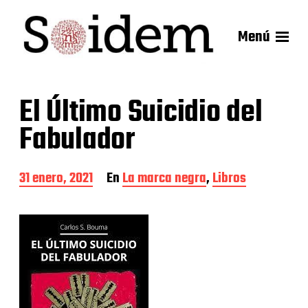
Menú
El Último Suicidio del
Fabulador
F
31 enero, 2021
En
La marca negra
,
Libros
e
c
h
a
d
e
l
a
e