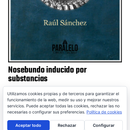
Nosebundo inducido por
substancias
Utilizamos cookies propias y de terceros para garantizar el
funcionamiento de la web, medir su uso y mejorar nuestros
servicios. Puede aceptar todas las cookies, rechazar las no
© 2026 SOIDEM
necesarias o configurar sus preferencias.
Política de cookies
Contactar
Aviso legal
Puntos de venta
Conversor
Aceptar todo
Rechazar
Configurar