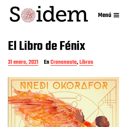
Menú
El Libro de Fénix
F
31 enero, 2021
En
Crononauta
,
Libros
e
c
h
a
d
e
l
a
e
n
t