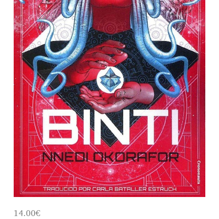
r
a
d
a
14.00€