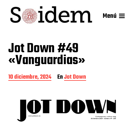
Menú
Jot Down #49
«Vanguardias»
F
10 diciembre, 2024
En
Jot Down
e
c
h
a
d
e
l
a
e