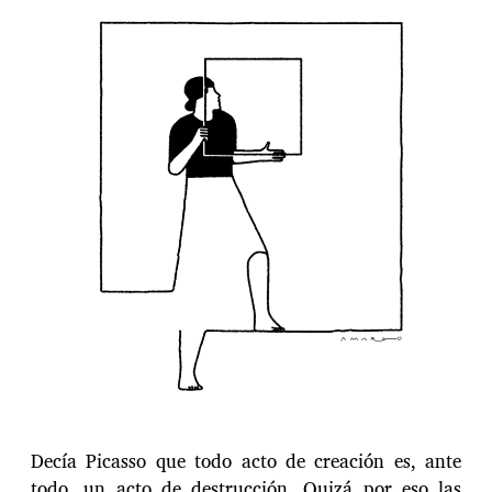
n
t
r
a
d
a
Decía Picasso que todo acto de creación es, ante
todo, un acto de destrucción. Quizá por eso las