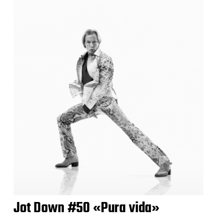
Jot Down #50 «Pura vida»